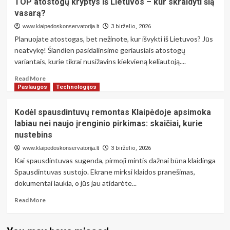
TOP atostogų kryptys iš Lietuvos – kur skraidyti šią
savininkams
Klaipėdoje
vasarą?
patikimai
sutaisyti
www.klaipedoskonservatorija.lt
3 birželio, 2026
telefoną:
Planuojate atostogas, bet nežinote, kur išvykti iš Lietuvos? Jūs
ką
neatvykę! Šiandien pasidalinsime geriausiais atostogų
būtina
variantais, kurie tikrai nusižavins kiekvieną keliautoją....
žinoti
prieš
Read
Read More
einant
more
Paslaugos
Technologijos
į
about
remonto
TOP
Kodėl spausdintuvų remontas Klaipėdoje apsimoka
servisą
atostogų
labiau nei naujo įrenginio pirkimas: skaičiai, kurie
kryptys
nustebins
iš
Lietuvos
www.klaipedoskonservatorija.lt
3 birželio, 2026
–
Kai spausdintuvas sugenda, pirmoji mintis dažnai būna klaidinga
kur
Spausdintuvas sustojo. Ekrane mirksi klaidos pranešimas,
skraidyti
dokumentai laukia, o jūs jau atidarėte...
šią
vasarą?
Read
Read More
more
about
Kodėl