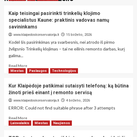
Kaip teisingai pasirinkti trinkelių klojimo
specialistus Kaune: praktinis vadovas namų
savininkams
www.klaipedoskonservatorija.lt
15 birželio, 2026
Kodėl šis pasirinkimas yra svarbesnis, nei atrodo iš pirmo
žvilgsnio Trinkelių klojimas – tai ne eilinis remonto darbas, kurį
galima...
Read
Read More
more
Miestas
Paslaugos
Technologijos
about
Kaip
Kur Klaipėdoje patikimai sutaisyti telefoną: ką būtina
teisingai
žinoti prieš einant į remonto servisą
pasirinkti
trinkelių
www.klaipedoskonservatorija.lt
4 birželio, 2026
klojimo
ERROR: Could not find suitable phrase after 3 attempts
specialistus
Kaune:
Read
Read More
praktinis
more
Laisvalaikis
Miestas
Naujienos
vadovas
about
namų
Kur