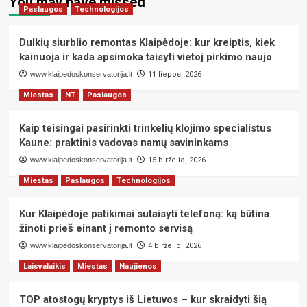
You may have missed
Paslaugos
spausdintuvų
Technologijos
remontas
Klaipėdoje
Dulkių siurblio remontas Klaipėdoje: kur kreiptis, kiek
apsimoka
kainuoja ir kada apsimoka taisyti vietoj pirkimo naujo
labiau
www.klaipedoskonservatorija.lt
nei
11 liepos, 2026
naujo
Miestas
NT
Paslaugos
įrenginio
pirkimas:
Kaip teisingai pasirinkti trinkelių klojimo specialistus
skaičiai,
kurie
Kaune: praktinis vadovas namų savininkams
nustebins
www.klaipedoskonservatorija.lt
15 birželio, 2026
Miestas
Paslaugos
Technologijos
Kur Klaipėdoje patikimai sutaisyti telefoną: ką būtina
žinoti prieš einant į remonto servisą
www.klaipedoskonservatorija.lt
4 birželio, 2026
Laisvalaikis
Miestas
Naujienos
TOP atostogų kryptys iš Lietuvos – kur skraidyti šią