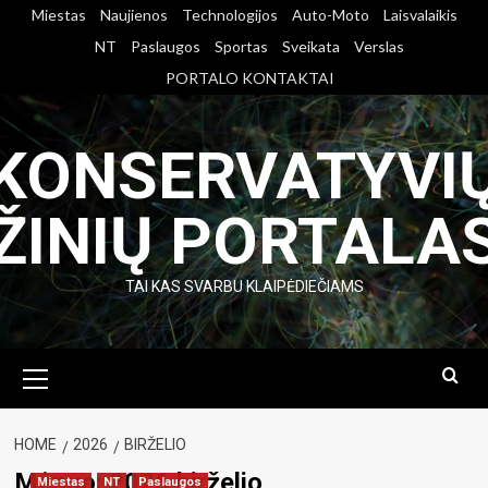
Skip
Miestas
Naujienos
Technologijos
Auto-Moto
Laisvalaikis
to
NT
Paslaugos
Sportas
Sveikata
Verslas
content
PORTALO KONTAKTAI
KONSERVATYVI
ŽINIŲ PORTALA
TAI KAS SVARBU KLAIPĖDIEČIAMS
Primary
Menu
HOME
2026
BIRŽELIO
Mėnuo:
2026 birželio
Miestas
NT
Paslaugos