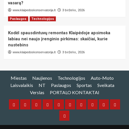
vasarą?
www.klaipedoskonservatorija.lt
3 birželio, 2026
Paslaugos
Technologijos
Kodėl spausdintuvų remontas Klaipėdoje apsimoka
labiau nei naujo įrenginio pirkimas: skaičiai, kurie
nustebins
www.klaipedoskonservatorija.lt
3 birželio, 2026
Miestas
Naujienos
Technologijos
Auto-Moto
Laisvalaikis
NT
Paslaugos
Sportas
Sveikata
Verslas
PORTALO KONTAKTAI
Miestas
Naujienos
Technologijos
Auto-
Laisvalaikis
NT
Paslaugos
Sportas
Sveikata
Verslas
Moto
PORTALO