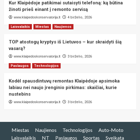
Kur Klaipėdoje patikimai sutaisyti telefoną: ką būtina
žinoti prieš einant į remonto servisą
www.klaipedoskonservatorija.lt
4 birželio, 2026
Laisvalaikis
Miestas
Naujienos
TOP atostogų kryptys iš Lietuvos – kur skraidyti šią
vasarą?
www.klaipedoskonservatorija.lt
3 birželio, 2026
Paslaugos
Technologijos
Kodėl spausdintuvų remontas Klaipėdoje apsimoka
labiau nei naujo įrenginio pirkimas: skaičiai, kurie
nustebins
www.klaipedoskonservatorija.lt
3 birželio, 2026
Miestas
Naujienos
Technologijos
Auto-Moto
Laisvalaikis
NT
Paslaugos
Sportas
Sveikata