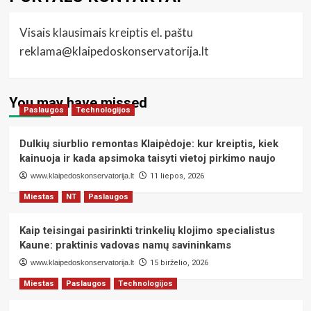
Visais klausimais kreiptis el. paštu
reklama@klaipedoskonservatorija.lt
You may have missed
Paslaugos
Technologijos
Dulkių siurblio remontas Klaipėdoje: kur kreiptis, kiek
kainuoja ir kada apsimoka taisyti vietoj pirkimo naujo
www.klaipedoskonservatorija.lt
11 liepos, 2026
Miestas
NT
Paslaugos
Kaip teisingai pasirinkti trinkelių klojimo specialistus
Kaune: praktinis vadovas namų savininkams
www.klaipedoskonservatorija.lt
15 birželio, 2026
Miestas
Paslaugos
Technologijos