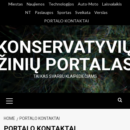
Skip
Miestas
Naujienos
Technologijos
Auto-Moto
Laisvalaikis
to
NT
Paslaugos
Sportas
Sveikata
Verslas
content
PORTALO KONTAKTAI
KONSERVATYVI
ŽINIŲ PORTALA
TAI KAS SVARBU KLAIPĖDIEČIAMS
Primary
Menu
HOME
PORTALO KONTAKTAI
PORTALO KONTAKTAI