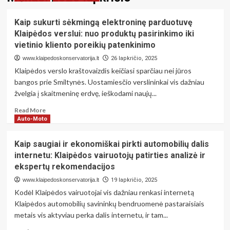
Kaip sukurti sėkmingą elektroninę parduotuvę
Klaipėdos verslui: nuo produktų pasirinkimo iki
vietinio kliento poreikių patenkinimo
www.klaipedoskonservatorija.lt
26 lapkričio, 2025
Klaipėdos verslo kraštovaizdis keičiasi sparčiau nei jūros
bangos prie Smiltynės. Uostamiesčio verslininkai vis dažniau
žvelgia į skaitmeninę erdvę, ieškodami naujų...
Read
Read More
more
Auto-Moto
about
Kaip
Kaip saugiai ir ekonomiškai pirkti automobilių dalis
sukurti
internetu: Klaipėdos vairuotojų patirties analizė ir
sėkmingą
ekspertų rekomendacijos
elektroninę
parduotuvę
www.klaipedoskonservatorija.lt
19 lapkričio, 2025
Klaipėdos
Kodėl Klaipėdos vairuotojai vis dažniau renkasi internetą
verslui:
Klaipėdos automobilių savininkų bendruomenė pastaraisiais
nuo
metais vis aktyviau perka dalis internetu, ir tam...
produktų
pasirinkimo