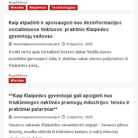
Read
Read More
nuo
more
Miestas
Naujienos
Technologijos
gyventojų
about
Elektrinių
Kaip atpažinti ir apsisaugoti nuo dezinformacijos
paspirtukų
socialiniuose tinkluose: praktinis Klaipėdos
gedimų
gyventojų vadovas
diagnostika:
kaip
www.klaipedoskonservatorija.lt
8 lapkričio, 2025
Kauno
Kodėl verta apie tai kalbėti būtent dabar Sėdžiu kavos
gyventojai
puodeliui garvuojant šalia, ir skaičiau vakar vienos pažįstamos iš
gali
Klaipėdos įrašą...
sutaupyti
remonto
Read
Read More
išlaidų
more
Miestas
ir
about
pratęsti
Kaip
**Kaip Klaipėdos gyventojai gali apsiginti nuo
transporto
atpažinti
priemonės
triukšmingos naktinės pramogų industrijos: teisės ir
ir
tarnavimo
praktiniai patarimai**
apsisaugoti
laiką
nuo
www.klaipedoskonservatorija.lt
2 lapkričio, 2025
dezinformacijos
Vasaros vakarais Klaipėdos senamiestis atgyja – terasos pilnos
socialiniuose
žmonių, muzika sklinda iš kiekvieno kampo, o naktį miestas
tinkluose: