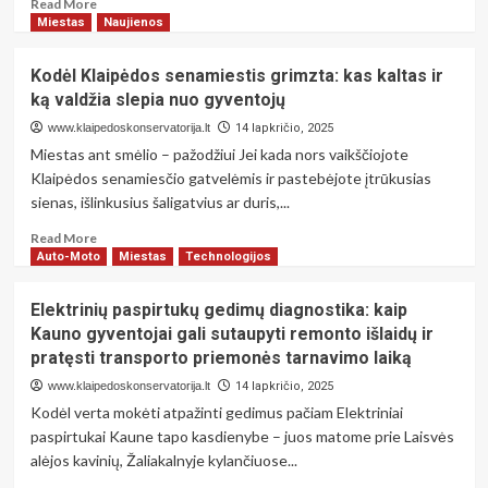
Read
Read More
iki
more
Miestas
Naujienos
vietinio
about
kliento
Kaip
Kodėl Klaipėdos senamiestis grimzta: kas kaltas ir
poreikių
saugiai
patenkinimo
ką valdžia slepia nuo gyventojų
ir
ekonomiškai
www.klaipedoskonservatorija.lt
14 lapkričio, 2025
pirkti
Miestas ant smėlio – pažodžiui Jei kada nors vaikščiojote
automobilių
Klaipėdos senamiesčio gatvelėmis ir pastebėjote įtrūkusias
dalis
sienas, išlinkusius šaligatvius ar duris,...
internetu:
Klaipėdos
Read
Read More
vairuotojų
more
Auto-Moto
Miestas
Technologijos
patirties
about
analizė
Kodėl
Elektrinių paspirtukų gedimų diagnostika: kaip
ir
Klaipėdos
Kauno gyventojai gali sutaupyti remonto išlaidų ir
ekspertų
senamiestis
rekomendacijos
pratęsti transporto priemonės tarnavimo laiką
grimzta:
kas
www.klaipedoskonservatorija.lt
14 lapkričio, 2025
kaltas
Kodėl verta mokėti atpažinti gedimus pačiam Elektriniai
ir
paspirtukai Kaune tapo kasdienybe – juos matome prie Laisvės
ką
alėjos kavinių, Žaliakalnyje kylančiuose...
valdžia
slepia