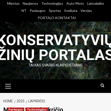
Skip
Miestas
Naujienos
Technologijos
Auto-Moto
Laisvalaikis
to
NT
Paslaugos
Sportas
Sveikata
Verslas
content
PORTALO KONTAKTAI
KONSERVATYVI
ŽINIŲ PORTALA
TAI KAS SVARBU KLAIPĖDIEČIAMS
Primary
Menu
HOME
2025
LAPKRIČIO
Mėnuo:
2025 lapkričio
Paslaugos
Technologijos