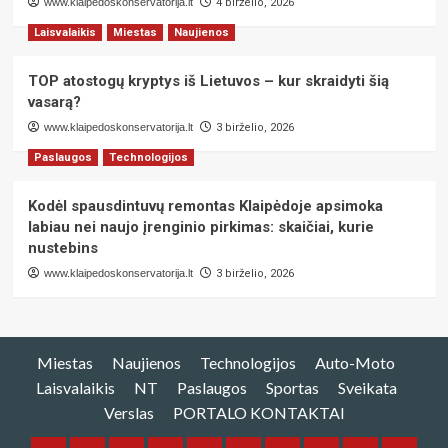
www.klaipedoskonservatorija.lt
4 birželio, 2026
Laisvalaikis
Miestas
Naujienos
TOP atostogų kryptys iš Lietuvos – kur skraidyti šią
vasarą?
www.klaipedoskonservatorija.lt
3 birželio, 2026
Paslaugos
Technologijos
Kodėl spausdintuvų remontas Klaipėdoje apsimoka
labiau nei naujo įrenginio pirkimas: skaičiai, kurie
nustebins
www.klaipedoskonservatorija.lt
3 birželio, 2026
Miestas
Naujienos
Technologijos
Auto-Moto
Laisvalaikis
NT
Paslaugos
Sportas
Sveikata
Verslas
PORTALO KONTAKTAI