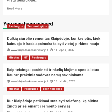
virsta viena didele...
praktinis
Klaipėdos
Read
Read More
gyventojų
more
vadovas
about
**Kaip
You may have missed
Paslaugos
Klaipėdos
Technologijos
gyventojai
gali
Dulkių siurblio remontas Klaipėdoje: kur kreiptis, kiek
apsiginti
kainuoja ir kada apsimoka taisyti vietoj pirkimo naujo
nuo
www.klaipedoskonservatorija.lt
triukšmingos
11 liepos, 2026
naktinės
Miestas
NT
Paslaugos
pramogų
industrijos:
Kaip teisingai pasirinkti trinkelių klojimo specialistus
teisės
ir
Kaune: praktinis vadovas namų savininkams
praktiniai
www.klaipedoskonservatorija.lt
15 birželio, 2026
patarimai**
Miestas
Paslaugos
Technologijos
Kur Klaipėdoje patikimai sutaisyti telefoną: ką būtina
žinoti prieš einant į remonto servisą