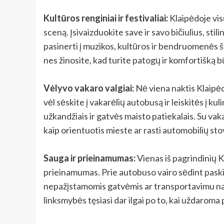
Kultūros renginiai ir festivaliai:
Klaipėdoje visu
sceną. Įsivaizduokite save ir savo bičiulius, st
pasinerti į muzikos, kultūros ir bendruomenės š
nes žinosite, kad turite patogų ir komfortišką būd
Vėlyvo vakaro valgiai:
Nė viena naktis Klaipėd
vėl sėskite į vakarėlių autobusą ir leiskitės į 
užkandžiais ir gatvės maisto patiekalais. Su vak
kaip orientuotis mieste ar rasti automobilių sto
Sauga ir prieinamumas:
Vienas iš pagrindinių 
prieinamumas. Prie autobuso vairo sėdint paskir
nepažįstamomis gatvėmis ar transportavimu nam
linksmybės tęsiasi dar ilgai po to, kai uždaroma