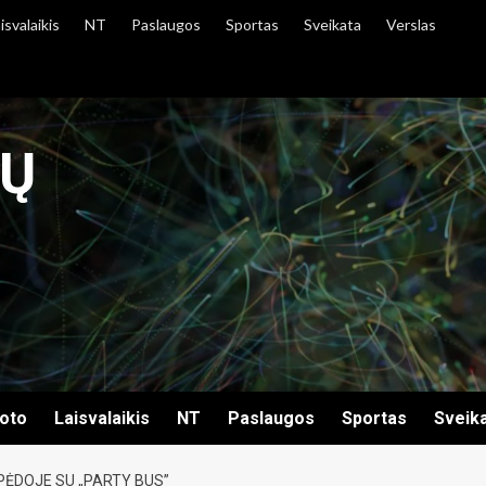
isvalaikis
NT
Paslaugos
Sportas
Sveikata
Verslas
IŲ
oto
Laisvalaikis
NT
Paslaugos
Sportas
Sveik
PĖDOJE SU „PARTY BUS”