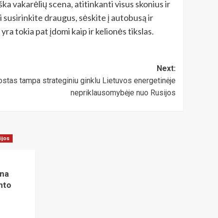
ška vakarėlių scena, atitinkanti visus skonius ir
i susirinkite draugus, sėskite į autobusą ir
ra tokia pat įdomi kaip ir kelionės tikslas.
Next:
stas tampa strateginiu ginklu Lietuvos energetinėje
nepriklausomybėje nuo Rusijos
ijos
ina
nto