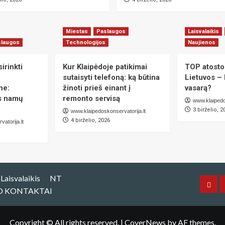
Miestas
Paslaugos
Laisvalaikis
slaugos
Technologijos
Naujienos
irinkti
Kur Klaipėdoje patikimai
TOP atosto
sutaisyti telefoną: ką būtina
Lietuvos – 
ne:
žinoti prieš einant į
vasarą?
as namų
remonto servisą
www.klaipedo
3 birželio, 2
www.klaipedoskonservatorija.lt
4 birželio, 2026
atorija.lt
Laisvalaikis
NT
Mies
O KONTAKTAI
Copyright © All rights reserved.
|
CoverNews
by AF themes.