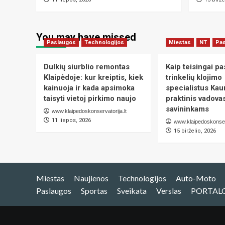
You may have missed
Paslaugos
Technologijos
Miestas
NT
Pa
Dulkių siurblio remontas
Kaip teisingai pas
Klaipėdoje: kur kreiptis, kiek
trinkelių klojimo
kainuoja ir kada apsimoka
specialistus Kau
taisyti vietoj pirkimo naujo
praktinis vadov
savininkams
www.klaipedoskonservatorija.lt
11 liepos, 2026
www.klaipedoskonserv
15 birželio, 2026
Miestas
Naujienos
Technologijos
Auto-Moto
Paslaugos
Sportas
Sveikata
Verslas
PORTAL