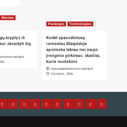
Miestas
Paslaugos
Technologijos
gų kryptys iš
Kodėl spausdintuvų
kur skraidyti šią
remontas Klaipėdoje
apsimoka labiau nei naujo
įrenginio pirkimas: skaičiai,
skonservatorija.lt
kurie nustebins
026
www.klaipedoskonservatorija.lt
3 birželio, 2026
tas
Naujienos
Technologijos
Auto-
Laisvalaikis
NT
Paslaugos
Sportas
Sveikata
Verslas
PORTALO
Moto
KONTAKTAI