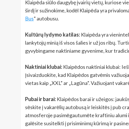
Klaipėda siūlo daugybę įvairių vietų, kuriose viet
širdį ir sužinokime, kodėl Klaipėda yra privalom
Bus
” autobusu.
Kultūrų lydymo katilas:
Klaipėda yra vieninteli
lankytojų minią iš visos šalies ir už jos ribų. Tur
gyvybingame naktiniame gyvenime, kur tradicini
Naktiniai klubai:
Klaipėdos naktiniai klubai: Ieš
Įsivaizduokite, kad Klaipėdos gatvėmis važiuoja
vietas kaip „XXL” ar „Lagūna”. Važiuojant vakar
Pubai ir barai:
Klaipėdos barai ir užeigos: jaukūs
sėskite į vakarėlių autobusą ir leiskitės į pub 
atmosferoje pasimėgautumėte kraftiniu alumi ir k
galėsite susitelkti į prisiminimų kūrimą ir pasin