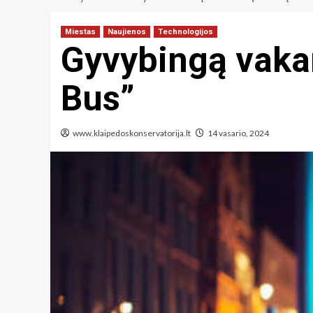
Miestas
Naujienos
Technologijos
Gyvybingą vakar
Bus”
www.klaipedoskonservatorija.lt
14 vasario, 2024