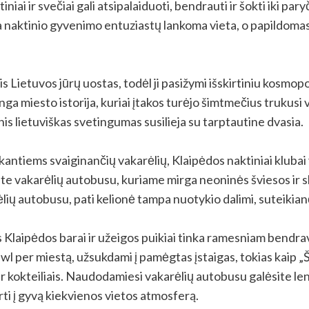
iniai ir svečiai gali atsipalaiduoti, bendrauti ir šokti iki p
a naktinio gyvenimo entuziastų lankoma vieta, o papildomas 
s Lietuvos jūrų uostas, todėl ji pasižymi išskirtiniu kosmopo
tinga miesto istorija, kuriai įtakos turėjo šimtmečius trukusi 
s lietuviškas svetingumas susilieja su tarptautine dvasia.
kantiems svaiginančių vakarėlių, Klaipėdos naktiniai klubai y
te vakarėlių autobusu, kuriame mirga neoninės šviesos ir sk
ėlių autobusu, pati kelionė tampa nuotykio dalimi, suteikia
 Klaipėdos barai ir užeigos puikiai tinka ramesniam bendravi
crawl per miestą, užsukdami į pamėgtas įstaigas, tokias kaip
okteiliais. Naudodamiesi vakarėlių autobusu galėsite lengva
erti į gyvą kiekvienos vietos atmosferą.