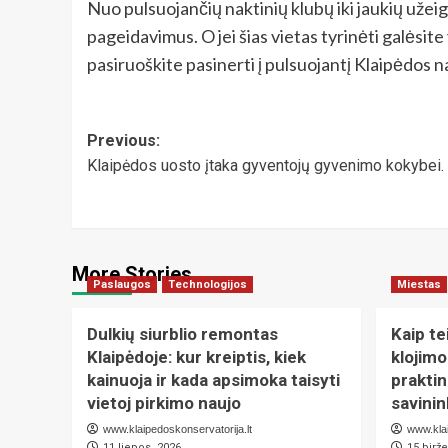
Nuo pulsuojančių naktinių klubų iki jaukių užeigų 
pageidavimus. O jei šias vietas tyrinėti galėsite 
pasiruoškite pasinerti į pulsuojantį Klaipėdos na
Post
Previous:
Klaipėdos uosto įtaka gyventojų gyvenimo kokybei. 
navigation
More Stories
Paslaugos
Technologijos
Miestas
Dulkių siurblio remontas
Kaip te
Klaipėdoje: kur kreiptis, kiek
klojimo
kainuoja ir kada apsimoka taisyti
prakti
vietoj pirkimo naujo
savini
www.klaipedoskonservatorija.lt
www.klai
11 liepos, 2026
15 birže