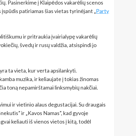
aryčių. Pasinerkime į Klaipėdos vakarėlių scenos
įspūdis patiriamas šias vietas tyrinėjant „
Party
litiškumu ir pritraukia įvairialypę vakarėlių
vokiečių, švedų ir rusų valdžia, atsispindi jo
ra ta vieta, kur verta apsilankyti.
amba muzika, ir keliaujate į tokias žinomas
nčia toną nepamirštamai linksmybių nakčiai.
mui ir vietinio alaus degustacijai. Su draugais
 „Šnekutis” ir „Kavos Namas”, kad gyvoje
i keliauti iš vienos vietos į kitą, todėl