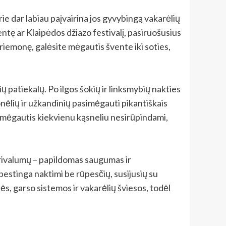
urie dar labiau paįvairina jos gyvybingą vakarėlių
entę ar Klaipėdos džiazo festivalį, pasiruošusius
riemonę, galėsite mėgautis švente iki soties,
patiekalų. Po ilgos šokių ir linksmybių nakties
onėlių ir užkandinių pasimėgauti pikantiškais
ite mėgautis kiekvienu kąsneliu nesirūpindami,
privalumų – papildomas saugumas ir
pestinga naktimi be rūpesčių, susijusių su
, garso sistemos ir vakarėlių šviesos, todėl