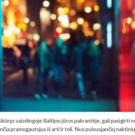
kūręs vaizdingoje Baltijos jūros pakrantėje, gali pasigirti ne
nčia pramogautojus iš arti ir toli. Nuo pulsuojančių naktinių