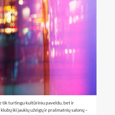
 tik turtingu kultūriniu paveldu, bet ir
 klubų iki jaukių užeigų ir prašmatnių salonų –