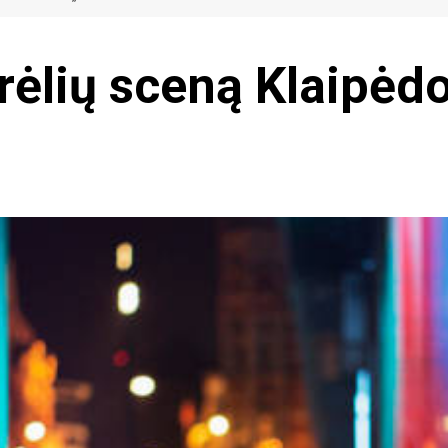
ėlių sceną Klaipėdo