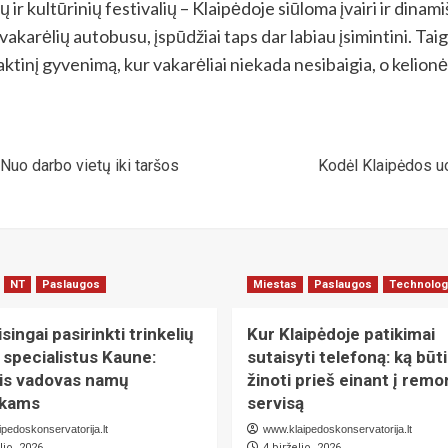
ir kultūrinių festivalių – Klaipėdoje siūloma įvairi ir dinami
vakarėlių autobusu, įspūdžiai taps dar labiau įsimintini. Taig
ktinį gyvenimą, kur vakarėliai niekada nesibaigia, o kelionė y
Nuo darbo vietų iki taršos
Kodėl Klaipėdos uo
NT
Paslaugos
Miestas
Paslaugos
Technolog
isingai pasirinkti trinkelių
Kur Klaipėdoje patikimai
 specialistus Kaune:
sutaisyti telefoną: ką būt
nis vadovas namų
žinoti prieš einant į remo
nkams
servisą
pedoskonservatorija.lt
www.klaipedoskonservatorija.lt
lio, 2026
4 birželio, 2026