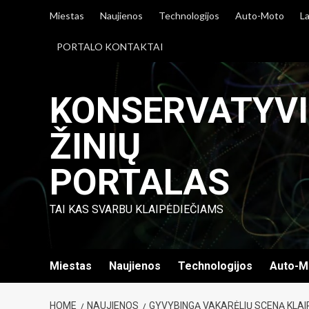
Skip
Miestas
Naujienos
Technologijos
Auto-Moto
La
to
content
PORTALO KONTAKTAI
KONSERVATYV
ŽINIŲ
PORTALAS
TAI KAS SVARBU KLAIPĖDIEČIAMS
Miestas
Naujienos
Technologijos
Auto-M
HOME
NAUJIENOS
GYVYBINGĄ VAKARĖLIŲ SCENĄ KLAI