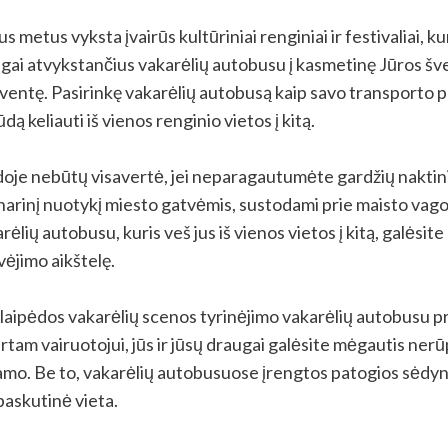
s metus vyksta įvairūs kultūriniai renginiai ir festivaliai, k
ilingai atvykstančius vakarėlių autobusu į kasmetinę Jūros šv
ventę. Pasirinkę vakarėlių autobusą kaip savo transporto p
ą keliauti iš vienos renginio vietos į kitą.
oje nebūtų visavertė, jei neparagautumėte gardžių naktinių 
kulinarinį nuotykį miesto gatvėmis, sustodami prie maisto vag
arėlių autobusu, kuris veš jus iš vienos vietos į kitą, galės
vėjimo aikštelę.
Klaipėdos vakarėlių scenos tyrinėjimo vakarėlių autobusu 
tam vairuotojui, jūs ir jūsų draugai galėsite mėgautis nerū
o. Be to, vakarėlių autobusuose įrengtos patogios sėdynės
 paskutinė vieta.