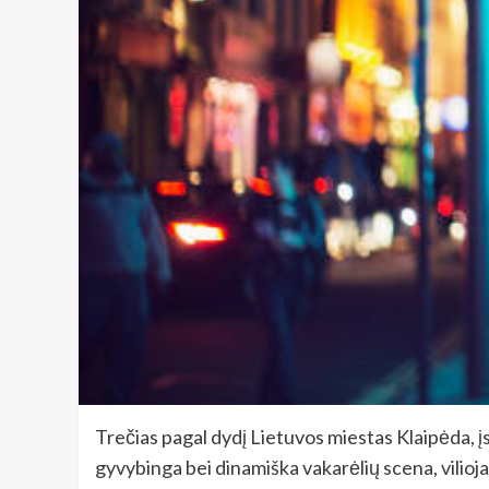
Trečias pagal dydį Lietuvos miestas Klaipėda, įsi
gyvybinga bei dinamiška vakarėlių scena, vilioja