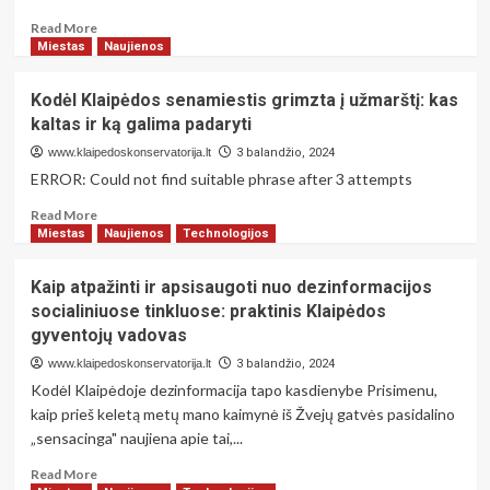
Read
Read More
more
Miestas
Naujienos
about
Kodėl
Kodėl Klaipėdos senamiestis grimzta į užmarštį: kas
Klaipėdos
kaltas ir ką galima padaryti
senamiestis
grimzta
www.klaipedoskonservatorija.lt
3 balandžio, 2024
į
ERROR: Could not find suitable phrase after 3 attempts
užmarštį:
neatsakyti
Read
Read More
klausimai
more
Miestas
Naujienos
Technologijos
apie
about
miesto
Kodėl
Kaip atpažinti ir apsisaugoti nuo dezinformacijos
paveldo
Klaipėdos
socialiniuose tinkluose: praktinis Klaipėdos
ateitį
senamiestis
gyventojų vadovas
grimzta
į
www.klaipedoskonservatorija.lt
3 balandžio, 2024
užmarštį:
Kodėl Klaipėdoje dezinformacija tapo kasdienybe Prisimenu,
kas
kaip prieš keletą metų mano kaimynė iš Žvejų gatvės pasidalino
kaltas
„sensacinga" naujiena apie tai,...
ir
ką
Read
Read More
galima