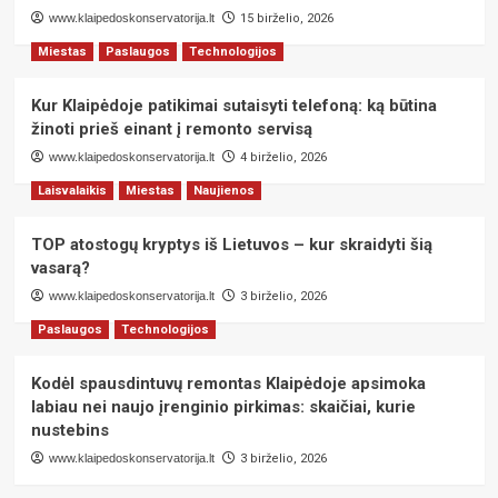
www.klaipedoskonservatorija.lt
15 birželio, 2026
Miestas
Paslaugos
Technologijos
Kur Klaipėdoje patikimai sutaisyti telefoną: ką būtina
žinoti prieš einant į remonto servisą
www.klaipedoskonservatorija.lt
4 birželio, 2026
Laisvalaikis
Miestas
Naujienos
TOP atostogų kryptys iš Lietuvos – kur skraidyti šią
vasarą?
www.klaipedoskonservatorija.lt
3 birželio, 2026
Paslaugos
Technologijos
Kodėl spausdintuvų remontas Klaipėdoje apsimoka
labiau nei naujo įrenginio pirkimas: skaičiai, kurie
nustebins
www.klaipedoskonservatorija.lt
3 birželio, 2026