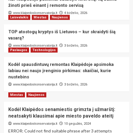
žinoti prieš einant į remonto servisą
Miestas
NT
Paslaugos
www.klaipedoskonservatorija.lt
4 birželio, 2026
Kaip teisingai pasirinkti trinkelių
Laisvalaikis
Miestas
Naujienos
klojimo specialistus Kaune: praktinis
vadovas namų savininkams
2
TOP atostogų kryptys iš Lietuvos – kur skraidyti šią
vasarą?
Miestas
Paslaugos
Technologijos
www.klaipedoskonservatorija.lt
3 birželio, 2026
Kur Klaipėdoje patikimai sutaisyti
Paslaugos
Technologijos
telefoną: ką būtina žinoti prieš einant į
remonto servisą
3
Kodėl spausdintuvų remontas Klaipėdoje apsimoka
labiau nei naujo įrenginio pirkimas: skaičiai, kurie
nustebins
Laisvalaikis
Miestas
Naujienos
TOP atostogų kryptys iš Lietuvos –
www.klaipedoskonservatorija.lt
3 birželio, 2026
kur skraidyti šią vasarą?
4
Miestas
Naujienos
Paslaugos
Technologijos
Kodėl Klaipėdos senamiestis grimzta į užmarštį:
Kodėl spausdintuvų remontas
neatsakyti klausimai apie miesto paveldo ateitį
Klaipėdoje apsimoka labiau nei naujo
įrenginio pirkimas: skaičiai, kurie
www.klaipedoskonservatorija.lt
10 gegužės, 2024
5
nustebins
ERROR: Could not find suitable phrase after 3 attempts