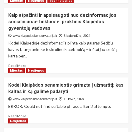
more
Miestas
Naujienos
Technologijos
padaryti
about
Kaip
Kaip atpažinti ir apsisaugoti nuo dezinformacijos
atpažinti
socialiniuose tinkluose: praktinis Klaipėdos
ir
gyventojų vadovas
apsisaugoti
nuo
www.klaipedoskonservatorija.lt
3 balandžio, 2024
dezinformacijos
Kodėl Klaipėdoje dezinformacija plinta kaip gaisras Sėdžiu
socialiniuose
kavos taurę rankose ir skrolinu Facebook'ą – ir štai jau trečią
tinkluose:
kartą per...
praktinis
Klaipėdos
Read
Read More
gyventojų
more
Miestas
Naujienos
vadovas
about
Kaip
Kodėl Klaipėdos senamiestis grimzta į užmarštį: kas
atpažinti
kaltas ir ką galime padaryti
ir
apsisaugoti
www.klaipedoskonservatorija.lt
18 kovo, 2024
nuo
ERROR: Could not find suitable phrase after 3 attempts
dezinformacijos
socialiniuose
Read
Read More
tinkluose:
more
Naujienos
praktinis
about
Klaipėdos
Kodėl