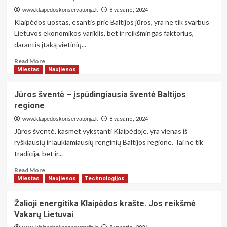
Klaipėdoje
www.klaipedoskonservatorija.lt
8 vasario, 2024
su
Klaipėdos uostas, esantis prie Baltijos jūros, yra ne tik svarbus
„Party
Lietuvos ekonomikos variklis, bet ir reikšmingas faktorius,
Bus”
darantis įtaką vietinių...
Read
Read More
more
Miestas
Naujienos
about
Klaipėdos
Jūros šventė – įspūdingiausia šventė Baltijos
uosto
regione
įtaka
gyventojų
www.klaipedoskonservatorija.lt
8 vasario, 2024
gyvenimo
Jūros šventė, kasmet vykstanti Klaipėdoje, yra vienas iš
kokybei.
ryškiausių ir laukiamiausių renginių Baltijos regione. Tai ne tik
Nuo
tradicija, bet ir...
darbo
vietų
Read
Read More
iki
more
Miestas
Naujienos
Technologijos
taršos
about
Jūros
Žalioji energitika Klaipėdos krašte. Jos reikšmė
šventė
Vakarų Lietuvai
–
įspūdingiausia