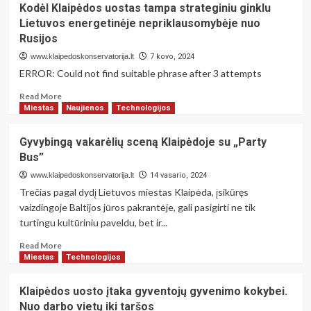
Kodėl Klaipėdos uostas tampa strateginiu ginklu
gyventojų
Klaipėdos
Lietuvos energetinėje nepriklausomybėje nuo
vadovas
senamiestis
Rusijos
grimzta
į
www.klaipedoskonservatorija.lt
7 kovo, 2024
užmarštį:
ERROR: Could not find suitable phrase after 3 attempts
kas
kaltas
Read
Read More
ir
more
Miestas
Naujienos
Technologijos
ką
about
galime
Kodėl
Gyvybingą vakarėlių sceną Klaipėdoje su „Party
padaryti
Klaipėdos
Bus”
uostas
tampa
www.klaipedoskonservatorija.lt
14 vasario, 2024
strateginiu
Trečias pagal dydį Lietuvos miestas Klaipėda, įsikūręs
ginklu
vaizdingoje Baltijos jūros pakrantėje, gali pasigirti ne tik
Lietuvos
turtingu kultūriniu paveldu, bet ir...
energetinėje
nepriklausomybėje
Read
Read More
nuo
more
Miestas
Technologijos
Rusijos
about
Gyvybingą
Klaipėdos uosto įtaka gyventojų gyvenimo kokybei.
vakarėlių
Nuo darbo vietų iki taršos
sceną