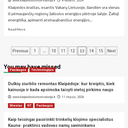
www.klaipedoskonservatorija.lt
8 vasario, 2024
šventė
Klaipėdos kraštas, esantis Vakarų Lietuvoje, šiandien yra vienas
Baltijos
iš pirmaujančių regionų žaliosios energijos plėtroje šalyje. Žalioji
regione
energitika, apimanti atsinaujinančius energijos...
Read
Read More
more
about
Žalioji
Įrašų
energitika
…
13
Previous
1
10
11
12
14
15
Next
Klaipėdos
puslapiavimas
krašte.
You may have missed
Jos
Paslaugos
Technologijos
reikšmė
Vakarų
Lietuvai
Dulkių siurblio remontas Klaipėdoje: kur kreiptis, kiek
kainuoja ir kada apsimoka taisyti vietoj pirkimo naujo
www.klaipedoskonservatorija.lt
11 liepos, 2026
Miestas
NT
Paslaugos
Kaip teisingai pasirinkti trinkelių klojimo specialistus
Kaune: praktinis vadovas namų savininkams