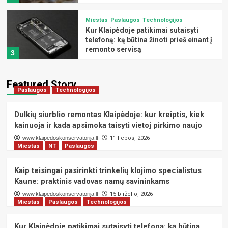
Miestas
Paslaugos
Technologijos
Kur Klaipėdoje patikimai sutaisyti
telefoną: ką būtina žinoti prieš einant į
remonto servisą
3
Laisvalaikis
Miestas
Naujienos
Featured Story
Paslaugos
Technologijos
TOP atostogų kryptys iš Lietuvos –
kur skraidyti šią vasarą?
4
Dulkių siurblio remontas Klaipėdoje: kur kreiptis, kiek
kainuoja ir kada apsimoka taisyti vietoj pirkimo naujo
Paslaugos
Technologijos
Kodėl spausdintuvų remontas
www.klaipedoskonservatorija.lt
11 liepos, 2026
Miestas
NT
Paslaugos
Klaipėdoje apsimoka labiau nei naujo
įrenginio pirkimas: skaičiai, kurie
5
nustebins
Kaip teisingai pasirinkti trinkelių klojimo specialistus
Kaune: praktinis vadovas namų savininkams
Paslaugos
Technologijos
www.klaipedoskonservatorija.lt
15 birželio, 2026
Dulkių siurblio remontas Klaipėdoje:
Miestas
Paslaugos
Technologijos
kur kreiptis, kiek kainuoja ir kada
apsimoka taisyti vietoj pirkimo naujo
1
Kur Klaipėdoje patikimai sutaisyti telefoną: ką būtina