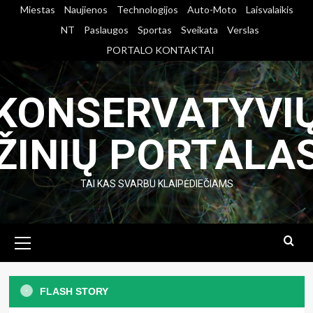
Skip
Miestas
Naujienos
Technologijos
Auto-Moto
Laisvalaikis
to
NT
Paslaugos
Sportas
Sveikata
Verslas
content
PORTALO KONTAKTAI
KONSERVATYVI
ŽINIŲ PORTALA
TAI KAS SVARBU KLAIPĖDIEČIAMS
Primary
Menu
Miestas
Paslaugos
Technologijos
Kur Klaipėdoje patikimai sutaisyti
FLASH STORY
telefoną: ką būtina žinoti prieš einant į
Paslaugos
Technologijos
remonto servisą