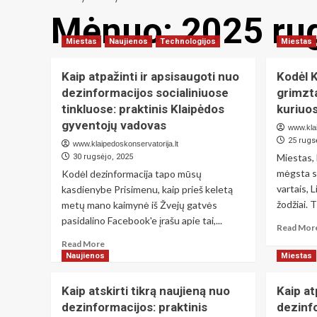
Mėnuo:
2025 ru
Miestas
Naujienos
Technologijos
Miestas
Kaip atpažinti ir apsisaugoti nuo
Kodėl 
dezinformacijos socialiniuose
grimzta
tinkluose: praktinis Klaipėdos
kuriuos
gyventojų vadovas
www.klai
25 rugs
www.klaipedoskonservatorija.lt
Miestas, 
30 rugsėjo, 2025
mėgsta sa
Kodėl dezinformacija tapo mūsų
vartais, 
kasdienybe Prisimenu, kaip prieš keletą
žodžiai. T
metų mano kaimynė iš Žvejų gatvės
pasidalino Facebook'e įrašu apie tai,...
Read Mor
Read
Read More
more
Naujienos
Miestas
about
Kaip
Kaip atskirti tikrą naujieną nuo
Kaip at
atpažinti
dezinformacijos: praktinis
dezinfo
ir