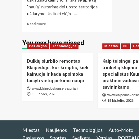
"naują" nutarimą dėl uosto teritorijos
uždarymo. Jis linktelėjo –...
Read
Read More
more
about
Kaip
You may have missed
Paslaugos
Klaipėdos
Technologijos
Miestas
NT
Pa
gyventojai
gali
Dulkių siurblio remontas
Kaip teisingai pas
atskirti
Klaipėdoje: kur kreiptis, kiek
trinkelių klojimo
tikras
kainuoja ir kada apsimoka
specialistus Kau
naujienas
taisyti vietoj pirkimo naujo
praktinis vadov
nuo
savininkams
dezinformacijos:
www.klaipedoskonservatorija.lt
praktinis
11 liepos, 2026
www.klaipedoskonserv
vadovas
15 birželio, 2026
Miestas
Naujienos
Technologijos
Auto-Moto
Paslaugos
Sportas
Sveikata
Verslas
PORTAL