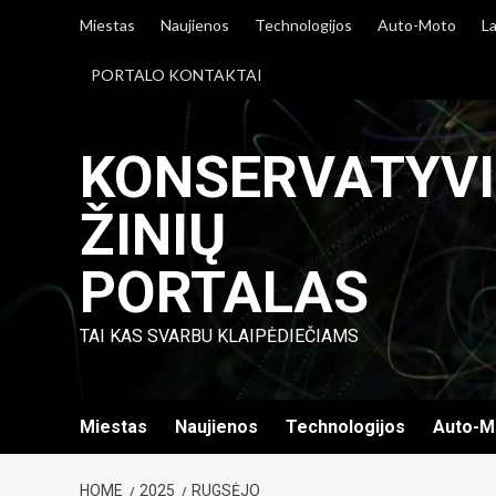
Skip
Miestas
Naujienos
Technologijos
Auto-Moto
La
to
content
PORTALO KONTAKTAI
KONSERVATYV
ŽINIŲ
PORTALAS
TAI KAS SVARBU KLAIPĖDIEČIAMS
Miestas
Naujienos
Technologijos
Auto-M
HOME
2025
RUGSĖJO