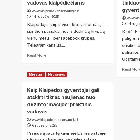
vadovas klaipėdiečiams
tinkluo
apsisaugoti
nuo
gyvent
www.klaipedoskonservatorija.lt
dezinformacijos
14 rugsėjo, 2025
www.klai
socialiniuose
Klaipėdoje, kaip ir visur kitur, informacija
14 rugs
tinkluose:
šiandien pasiekia mus iš dešimčių krypčių
Kodėl Kl
praktinis
vienu metu – per Facebook grupes,
Klaipėdos
poligonu 
gyventojų
Telegram kanalus,...
susikerta
vadovas
politinės
Read
Read More
Uostamies
more
about
Read Mor
Kaip
Miestas
Naujienos
atskirti
tikrą
Kaip Klaipėdos gyventojai gali
naujieną
nuo
atskirti tikras naujienas nuo
dezinformacijos:
dezinformacijos: praktinis
praktinis
vadovas
vadovas
klaipėdiečiams
www.klaipedoskonservatorija.lt
6 rugsėjo, 2025
Praėjusią savaitę kavinėje Danės gatvėje
užklausiau kaimyno, ar skaitė apie tą