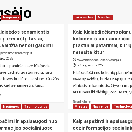
gsėjo
Naujienos
Laisvalaikis
Miestas
Klaipėdos senamiestis
Kaip klaipėdiečiams planu
 į užmarštį: faktai,
keliones iš uostamiesčio:
 valdžia nenori garsinti
praktiniai patarimai, kurių
nerasite kitur
pedoskonservatorija.lt
ėjo, 2025
www.klaipedoskonservatorija.lt
kuris pamiršo save Klaipėda
22 rugsėjo, 2025
ve vadinti uostamiečiu, jūrų
Klaipėdiečiams kelionių planavim
Lietuvos kultūros sostine. Gražūs
savo specifiką, kurios nepajus, t
ik kad senamiestis, tas...
vilnietis ar kaunietis. Gyvenant p
atstumas iki didžiųjų oro uostų yr
Read
e
more
Read
Read More
about
more
Naujienos
Technologijos
Miestas
Naujienos
Technologi
Kodėl
about
Klaipėdos
Kaip
pažinti ir apsisaugoti nuo
Kaip atpažinti ir apsisaug
senamiestis
klaipėdiečiams
rmacijos socialiniuose
dezinformacijos socialin
grimzta
planuoti