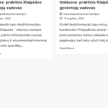
į
se: praktinis Klaipėdos
tinkluose: praktinis Klaip
keliones
užmarštį:
iš
ojų vadovas
gyventojų vadovas
faktai,
uostamiesčio:
pedoskonservatorija.lt
www.klaipedoskonservatorija.lt
kuriuos
praktiniai
ėjo, 2025
14 rugsėjo, 2025
valdžia
patarimai,
nenori
aipėda tapo dezinformacijos
Kodėl dezinformacija tapo mūsų
kurių
garsinti
Klaipėda – miestas, kuriame
kasdienybe Prisipažinsiu atvirai 
nerasite
kitur
 įvairūs informaciniai srautai,
prieš penkerius metus niekada 
 įtakos ir visuomeniniai interesai.
pagalvojęs, kad teks rašyti tokį str
čio specifika,...
Read
Read More
more
Read
e
about
more
Kaip
about
atpažinti
Kaip
ir
atpažinti
apsisaugoti
ir
nuo
apsisaugoti
dezinformacijos
nuo
socialiniuose
dezinformacijos
tinkluose:
socialiniuose
praktinis
tinkluose:
Klaipėdos
praktinis
gyventojų
Klaipėdos