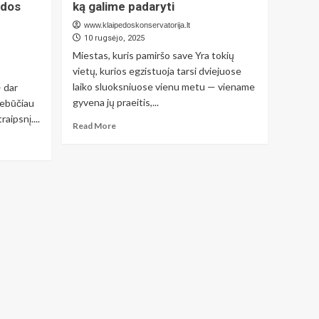
ėdos
ką galime padaryti
tampa
strateginiu
www.klaipedoskonservatorija.lt
ginklu
10 rugsėjo, 2025
Lietuvos
Miestas, kuris pamiršo save Yra tokių
energetinėje
vietų, kurios egzistuoja tarsi dviejuose
nepriklausomybėje
laiko sluoksniuose vienu metu — viename
– dar
nuo
Rusijos
gyvena jų praeitis,...
nebūčiau
aipsnį....
Read
Read More
more
about
Kodėl
Klaipėdos
senamiestis
grimzta
į
užmarštį:
kas
kaltas
ir
ką
galime
padaryti