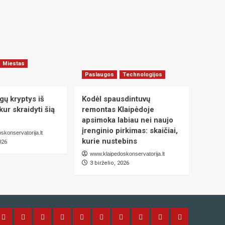
Miestas
Paslaugos
Technologijos
gų kryptys iš
Kodėl spausdintuvų
kur skraidyti šią
remontas Klaipėdoje
apsimoka labiau nei naujo
įrenginio pirkimas: skaičiai,
skonservatorija.lt
kurie nustebins
026
www.klaipedoskonservatorija.lt
3 birželio, 2026
tas
Naujienos
Technologijos
Auto-
Laisvalaikis
NT
Paslaugos
Sportas
Sveikata
Verslas
PORTALO