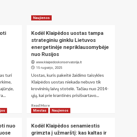
Naujienos
oti
Kodėl Klaipėdos uostas tampa
strateginiu ginklu Lietuvos
energetinėje nepriklausomybėje
nuo Rusijos
www.klaipedoskonservatorija.lt
15 rugsėjo, 2025
as turi
Uostas, kuris pakeitė žaidimo taisykles
arkime,
Klaipėdos uostas niekada nebuvo tik
ajūryje,
krovininių laivų stotelė. Tačiau nuo 2014-
a...
ųjų, kai prie krantinės prisišvartavo...
Read
Read More
more
jos
Miestas
Naujienos
about
Kodėl
oti nuo
Kodėl Klaipėdos senamiestis
Klaipėdos
iuose
grimzta į užmarštį: kas kaltas ir
uostas