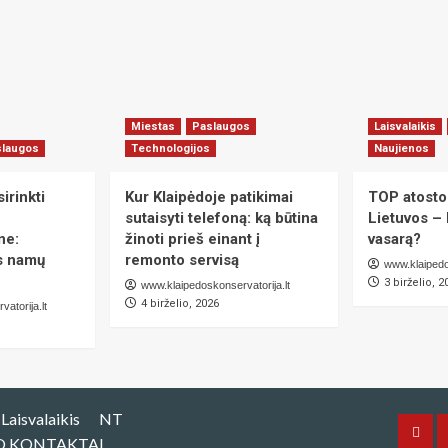
vadovas
gyventojų
vadovas
Miestas
Paslaugos
Laisvalaikis
slaugos
Technologijos
Naujienos
irinkti
Kur Klaipėdoje patikimai
TOP atosto
sutaisyti telefoną: ką būtina
Lietuvos – 
ne:
žinoti prieš einant į
vasarą?
as namų
remonto servisą
www.klaipedo
3 birželio, 2
www.klaipedoskonservatorija.lt
4 birželio, 2026
atorija.lt
Laisvalaikis
NT
Mies
O KONTAKTAI